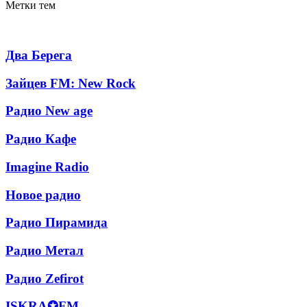
Метки тем
Популярные радиостанции
Два
Два Берега
Берега
Зайцев
Зайцев FM: New Rock
FM:
New
Радио
Радио New age
Rock
New
age
Радио
Радио Кафе
Кафе
Imagine
Imagine Radio
Radio
Новое
Новое радио
радио
Радио
Радио Пирамида
Пирамида
Радио
Радио Метал
Метал
Радио
Радио Zefirot
Zefirot
ISKRA✪FM
ISKRA✪FM