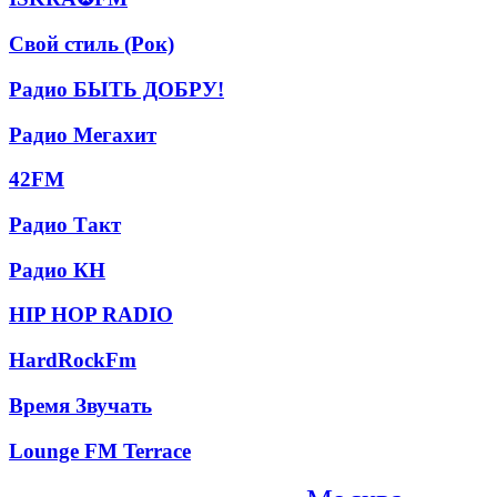
Свой
Свой стиль (Рок)
стиль
(Рок)
Радио
Радио БЫТЬ ДОБРУ!
БЫТЬ
ДОБРУ!
Радио
Радио Мегахит
Мегахит
42FM
42FM
Радио
Радио Такт
Такт
Радио
Радио КН
КН
HIP
HIP HOP RADIO
HOP
RADIO
HardRockFm
HardRockFm
Время
Время Звучать
Звучать
Lounge
Lounge FM Terrace
FM
Terrace