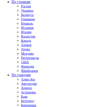
По странам
Россия
Украина
Беларусь
Германия
Израиль
Испания
Италия
Казахстан
Канада
Латвия
Литва
Молдова
Нидерланды
США
Франция
Швейцария
По городам
Алма-Ата
Амстердам
Ареццо
Астрахань
Баар
Белгород
Березники