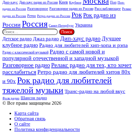
Москва
Киев
Дип-хаус
Дип-хаус радио из России
Клубное
Поп
Поп-
Разговорное
Расслабляющее
Разговорное радио из России
Релакс
радио из России
Рок
Рок радио из
Ретро
радио из России
Ретро-радио из России
Россия
России
Украина
Санкт-Петербург
Найти:
Дип-хаус радио
Лучшее
Джаз радио
Детское радио
клубное радио
Радио для любителей хип-хопа и рэпа
Радио с самой новой и
Радио с классической музыкой
популярной отечественной и западной музыкой
Разговорное радио
Релакс радио для тех, кто хочет
расслабиться
Ретро радио для любителей хитов 80х
Рок радио для любителей
и 90х
тяжелой музыки
Транс-радио на любой вкус
Шансон радио
Фолк радио
© Все права защищены 2026
Карта сайта
Обратная связь
О сайте
Политика конфиденциальности