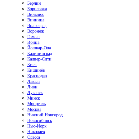
Берлин
Борисовка
Вильнюс
Винница
Волгоград
Воронеж
Гомель
Ибица
Йошкар-Ола
Калининград
Калвер-Сити
Киев
Кишинёв
Краснодар
Лаваль
Лион
Луганск
Минск
Монреаль
Москва
Нижний Новгород
Новосибирск
Нью-Йорк
Николаев
Одесса