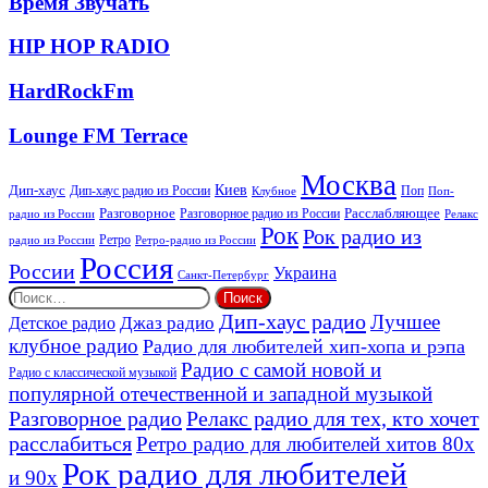
Время Звучать
Звучать
HIP
HIP HOP RADIO
HOP
RADIO
HardRockFm
HardRockFm
Lounge
Lounge FM Terrace
FM
Terrace
Москва
Киев
Дип-хаус
Дип-хаус радио из России
Клубное
Поп
Поп-
Разговорное
Расслабляющее
Разговорное радио из России
Релакс
радио из России
Рок
Рок радио из
Ретро
радио из России
Ретро-радио из России
Россия
России
Украина
Санкт-Петербург
Найти:
Дип-хаус радио
Лучшее
Джаз радио
Детское радио
клубное радио
Радио для любителей хип-хопа и рэпа
Радио с самой новой и
Радио с классической музыкой
популярной отечественной и западной музыкой
Разговорное радио
Релакс радио для тех, кто хочет
расслабиться
Ретро радио для любителей хитов 80х
Рок радио для любителей
и 90х