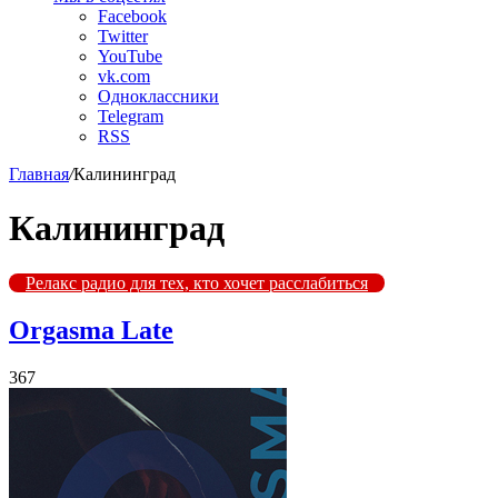
Facebook
Twitter
YouTube
vk.com
Одноклассники
Telegram
RSS
Главная
/
Калининград
Калининград
Релакс радио для тех, кто хочет расслабиться
Orgasma Late
367