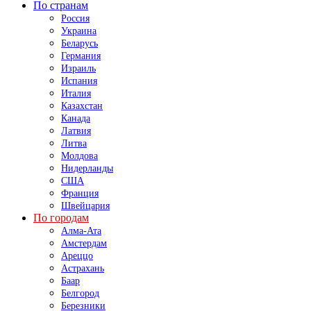
По странам
Россия
Украина
Беларусь
Германия
Израиль
Испания
Италия
Казахстан
Канада
Латвия
Литва
Молдова
Нидерланды
США
Франция
Швейцария
По городам
Алма-Ата
Амстердам
Ареццо
Астрахань
Баар
Белгород
Березники