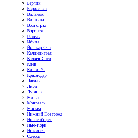
Берлин
Борисовка
Вильнюс
Винница
Волгоград
Воронеж
Гомель
Ибица
Йошкар-Ола
Калининград
Калвер-Сити
Киев
Кишинёв
Краснодар
Лаваль
Лион
Луганск
Минск
Монреаль
Москва
Нижний Новгород
Новосибирск
Нью-Йорк
Николаев
Одесса