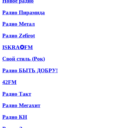
Новое радио
радио
Радио
Радио Пирамида
Пирамида
Радио
Радио Метал
Метал
Радио
Радио Zefirot
Zefirot
ISKRA✪FM
ISKRA✪FM
Свой
Свой стиль (Рок)
стиль
(Рок)
Радио
Радио БЫТЬ ДОБРУ!
БЫТЬ
ДОБРУ!
42FM
42FM
Радио
Радио Такт
Такт
Радио
Радио Мегахит
Мегахит
Радио
Радио КН
КН
Время