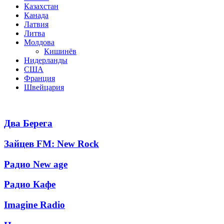
Казахстан
Канада
Латвия
Литва
Молдова
Кишинёв
Нидерланды
США
Франция
Швейцария
Популярные радиостанции
Два
Два Берега
Берега
Зайцев
Зайцев FM: New Rock
FM:
New
Радио
Радио New age
Rock
New
age
Радио
Радио Кафе
Кафе
Imagine
Imagine Radio
Radio
Новое