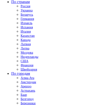
По странам
Россия
Украина
Беларусь
Германия
Израиль
Испания
Италия
Казахстан
Канада
Латвия
Литва
Молдова
Нидерланды
США
Франция
Швейцария
По городам
Алма-Ата
Амстердам
Ареццо
Астрахань
Баар
Белгород
Березники