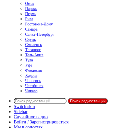
Омск
Париж
Пермь
Рига
Ростов-на-Дону
Самара
Санкт-Петербург
Слуцк
Смоленск
Таганрог
Тель-Авив
Тула
Уфа
Феодосия
Хадера
Чапаевск
Челябинск
Чикаго
Поиск радиостанций
Switch skin
Sidebar
Случайное радио
Войти / Зарегистрироваться
Мы в соцсетях