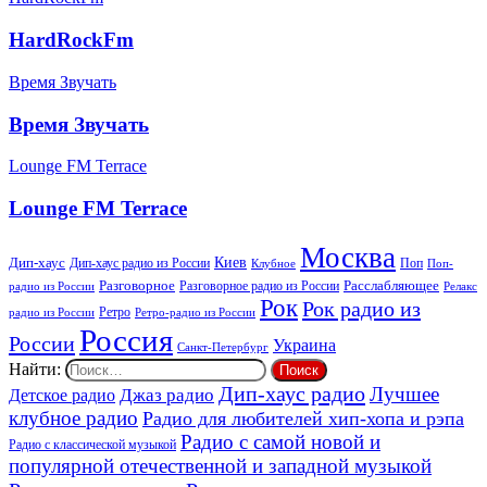
HardRockFm
Время Звучать
Время Звучать
Lounge FM Terrace
Lounge FM Terrace
Москва
Киев
Дип-хаус
Дип-хаус радио из России
Клубное
Поп
Поп-
Разговорное
Расслабляющее
Разговорное радио из России
Релакс
радио из России
Рок
Рок радио из
Ретро
радио из России
Ретро-радио из России
Россия
России
Украина
Санкт-Петербург
Найти:
Дип-хаус радио
Лучшее
Джаз радио
Детское радио
клубное радио
Радио для любителей хип-хопа и рэпа
Радио с самой новой и
Радио с классической музыкой
популярной отечественной и западной музыкой