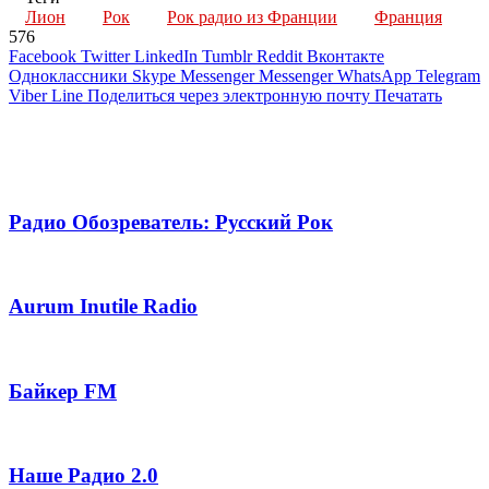
Лион
Рок
Рок радио из Франции
Франция
576
Facebook
Twitter
LinkedIn
Tumblr
Reddit
Вконтакте
Одноклассники
Skype
Messenger
Messenger
WhatsApp
Telegram
Viber
Line
Поделиться через электронную почту
Печатать
Похожие радио
Радио Обозреватель: Русский Рок
Aurum Inutile Radio
Байкер FM
Наше Радио 2.0