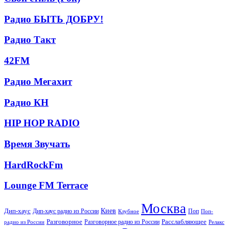
стиль
(Рок)
Радио
Радио БЫТЬ ДОБРУ!
БЫТЬ
ДОБРУ!
Радио
Радио Такт
Такт
42FM
42FM
Радио
Радио Мегахит
Мегахит
Радио
Радио КН
КН
HIP
HIP HOP RADIO
HOP
RADIO
Время
Время Звучать
Звучать
HardRockFm
HardRockFm
Lounge
Lounge FM Terrace
FM
Terrace
Москва
Киев
Дип-хаус
Дип-хаус радио из России
Клубное
Поп
Поп-
Разговорное
Расслабляющее
Разговорное радио из России
Релакс
радио из России