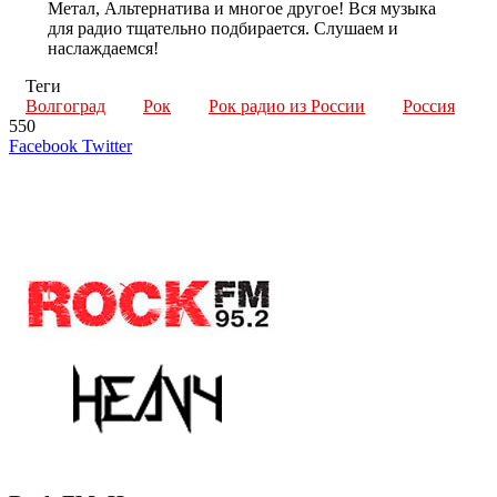
Метал, Альтернатива и многое другое! Вся музыка
для радио тщательно подбирается. Слушаем и
наслаждаемся!
Теги
Волгоград
Рок
Рок радио из России
Россия
550
LinkedIn
Tumblr
Reddit
Вконтакте
Одноклассники
Skype
Messenger
Messenger
WhatsApp
Telegram
Viber
Line
Поделиться
Печатать
Facebook
Twitter
через
электронную
Похожие радио
почту