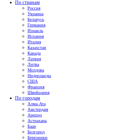
По странам
Россия
Украина
Беларусь
Германия
Израиль
Испания
Италия
Казахстан
Канада
Латвия
Литва
Молдова
Нидерланды
США
Франция
Швейцария
По городам
Алма-Ата
Амстердам
Ареццо
Астрахань
Баар
Белгород
Березники