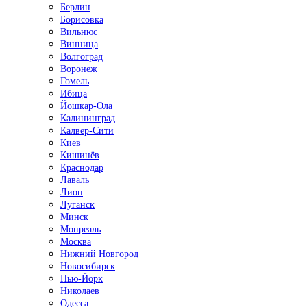
Берлин
Борисовка
Вильнюс
Винница
Волгоград
Воронеж
Гомель
Ибица
Йошкар-Ола
Калининград
Калвер-Сити
Киев
Кишинёв
Краснодар
Лаваль
Лион
Луганск
Минск
Монреаль
Москва
Нижний Новгород
Новосибирск
Нью-Йорк
Николаев
Одесса