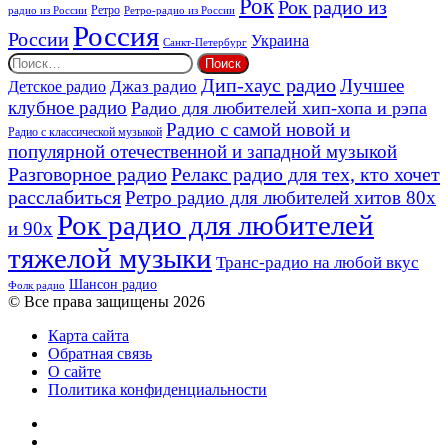
Рок
Рок радио из
Ретро
радио из России
Ретро-радио из России
Россия
России
Украина
Санкт-Петербург
Найти:
Дип-хаус радио
Лучшее
Джаз радио
Детское радио
клубное радио
Радио для любителей хип-хопа и рэпа
Радио с самой новой и
Радио с классической музыкой
популярной отечественной и западной музыкой
Разговорное радио
Релакс радио для тех, кто хочет
расслабиться
Ретро радио для любителей хитов 80х
Рок радио для любителей
и 90х
тяжелой музыки
Транс-радио на любой вкус
Шансон радио
Фолк радио
© Все права защищены 2026
Карта сайта
Обратная связь
О сайте
Политика конфиденциальности
Facebook
Twitter