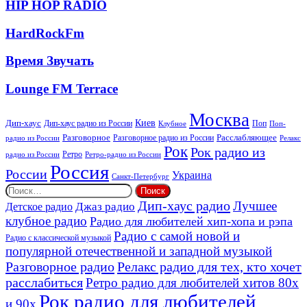
HIP
HIP HOP RADIO
HOP
RADIO
HardRockFm
HardRockFm
Время
Время Звучать
Звучать
Lounge
Lounge FM Terrace
FM
Terrace
Москва
Киев
Дип-хаус
Дип-хаус радио из России
Клубное
Поп
Поп-
Разговорное
Расслабляющее
Разговорное радио из России
Релакс
радио из России
Рок
Рок радио из
Ретро
радио из России
Ретро-радио из России
Россия
России
Украина
Санкт-Петербург
Найти:
Дип-хаус радио
Лучшее
Джаз радио
Детское радио
клубное радио
Радио для любителей хип-хопа и рэпа
Радио с самой новой и
Радио с классической музыкой
популярной отечественной и западной музыкой
Разговорное радио
Релакс радио для тех, кто хочет
расслабиться
Ретро радио для любителей хитов 80х
Рок радио для любителей
и 90х