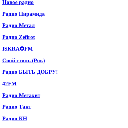
Новое
Новое радио
радио
Радио
Радио Пирамида
Пирамида
Радио
Радио Метал
Метал
Радио
Радио Zefirot
Zefirot
ISKRA✪FM
ISKRA✪FM
Свой
Свой стиль (Рок)
стиль
(Рок)
Радио
Радио БЫТЬ ДОБРУ!
БЫТЬ
ДОБРУ!
42FM
42FM
Радио
Радио Мегахит
Мегахит
Радио
Радио Такт
Такт
Радио
Радио КН
КН