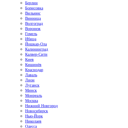
Берлин
Борисовка
Вильнюс
Винница
Волгоград
Воронеж
Гомель
Ибица
Йошкар-Ола
Калининград
Калвер-Сити
Киев
Кишинёв
Краснодар
Лаваль
Лион
Луганск
Минск
Монреаль
Москва
Нижний Новгород
Новосибирск
Нью-Йорк
Николаев
Одесса