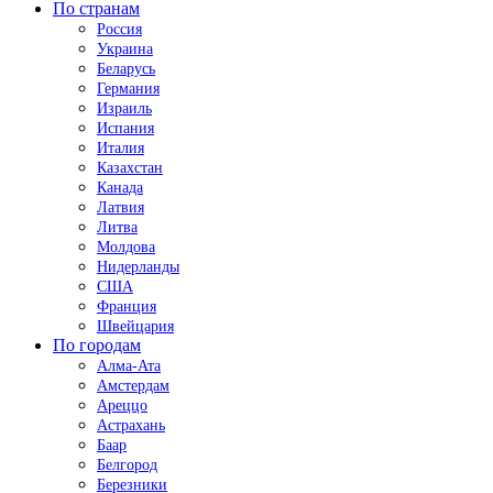
По странам
Россия
Украина
Беларусь
Германия
Израиль
Испания
Италия
Казахстан
Канада
Латвия
Литва
Молдова
Нидерланды
США
Франция
Швейцария
По городам
Алма-Ата
Амстердам
Ареццо
Астрахань
Баар
Белгород
Березники